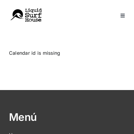
Skip
to
content
Calendar id is missing
Menú