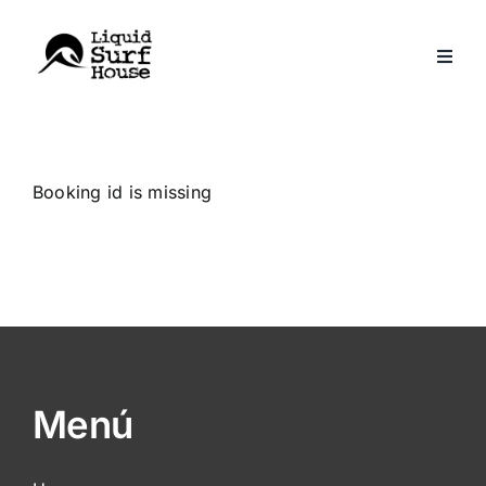
Skip
to
content
Booking id is missing
Menú